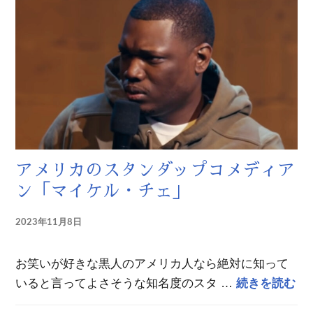
アメリカのスタンダップコメディア
ン「マイケル・チェ」
2023年11月8日
お笑いが好きな黒人のアメリカ人なら絶対に知って
ア
いると言ってよさそうな知名度のスタ …
続きを読む