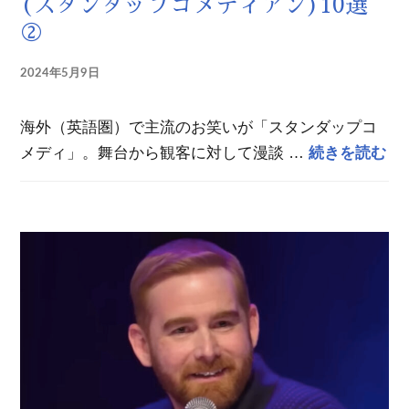
(スタンダップコメディアン)10選
②
2024年5月9日
海外（英語圏）で主流のお笑いが「スタンダップコ
日
メディ」。舞台から観客に対して漫談 …
続きを読む