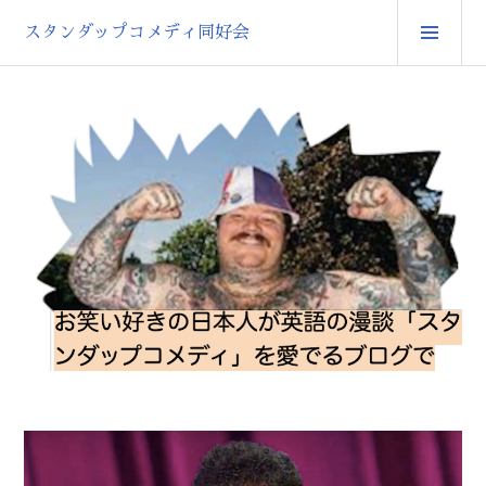
コ
メ
スタンダップコメディ同好会
ン
イ
テ
ン
ン
メ
ツ
へ
ニ
ス
ュ
キ
ー
ッ
プ