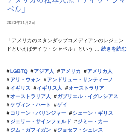
アメリカの松本人志「デイヴ・シャ
ペル」
2023年11月2日
「アメリカのスタンダップコメディアンのレジェン
ア
ドといえばデイヴ・シャペル」という …
続きを読む
LGBTQ
アジア人
アメリカ
アメリカ人
アリ・ウォン
アンドリュー・サンティーノ
イギリス
イギリス人
オーストラリア
オーストラリア人
ガブリエル・イグレシアス
ケヴィン・ハート
ゲイ
コリーン・バリンジャー
シェーン・ギリス
ジェリー・サインフェルド
ジミー・カー
ジム・ガフィガン
ジョセフ・シュレス