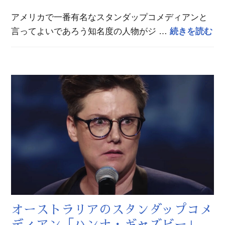
アメリカで一番有名なスタンダップコメディアンと
ア
言ってよいであろう知名度の人物がジ …
続きを読む
オーストラリアのスタンダップコメ
ディアン「ハンナ・ギャズビー」