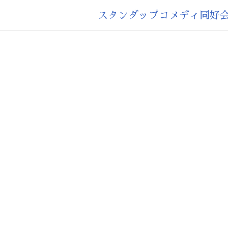
コ
スタンダップコメディ同
ン
テ
ン
ツ
へ
ス
キ
ッ
プ